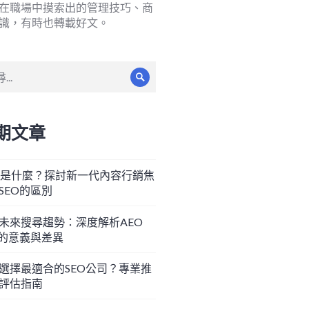
在職場中摸索出的管理技巧、商
識，有時也轉載好文。
搜
尋
期文章
O是什麼？探討新一代內容行銷焦
SEO的區別
未來搜尋趨勢：深度解析AEO
O的意義與差異
選擇最適合的SEO公司？專業推
評估指南