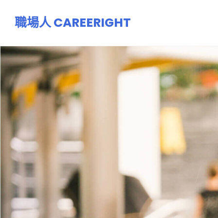
跳
職場人 CAREERIGHT
至
主
要
內
容