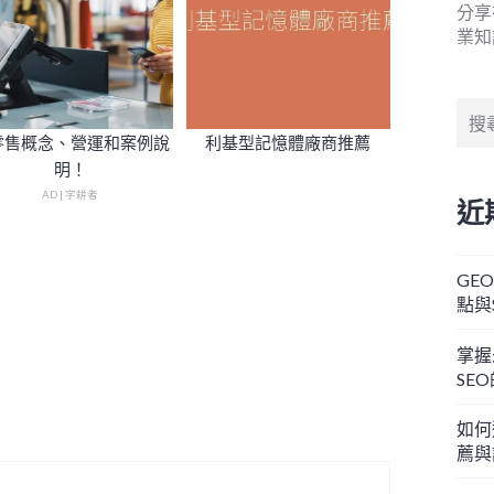
分享
業知
搜
尋
零售概念、營運和案例說
利基型記憶體廠商推薦
關
明！
鍵
AD | 字耕者
近
字:
GE
點與
掌握
SE
如何
薦與