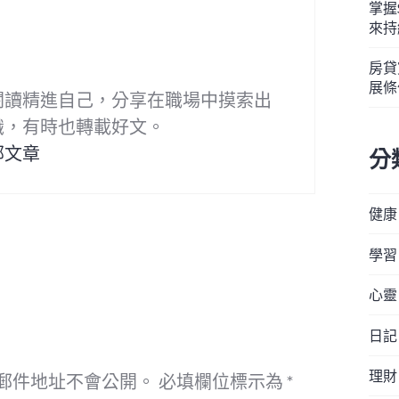
掌握
來持
房貸
展條
閱讀精進自己，分享在職場中摸索出
識，有時也轉載好文。
部文章
分
健康
學習
心靈
日記
理財
郵件地址不會公開。
必填欄位標示為
*