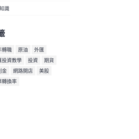
知識
籤
年轉職
原油
外匯
匯投資教學
投資
期貨
利金
網路開店
美股
單轉換率