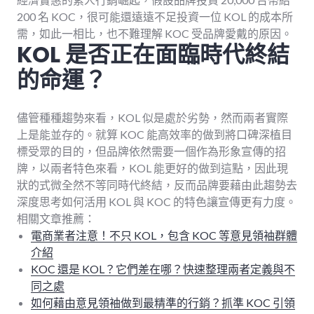
200 名 KOC，很可能還遠遠不足投資一位 KOL 的成本所
需，如此一相比，也不難理解 KOC 受品牌愛戴的原因。
KOL 是否正在面臨時代終結
的命運？
儘管種種趨勢來看，KOL 似是處於劣勢，然而兩者實際
上是能並存的。就算 KOC 能高效率的做到將口碑深植目
標受眾的目的，但品牌依然需要一個作為形象宣傳的招
牌，以兩者特色來看，KOL 能更好的做到這點，因此現
狀的式微全然不等同時代終結，反而品牌要藉由此趨勢去
深度思考如何活用 KOL 與 KOC 的特色讓宣傳更有力度。
相關文章推薦：
電商業者注意！不只 KOL，包含 KOC 等意見領袖群體
介紹
KOC 還是 KOL？它們差在哪？快速整理兩者定義與不
同之處
如何藉由意見領袖做到最精準的行銷？抓準 KOC 引領