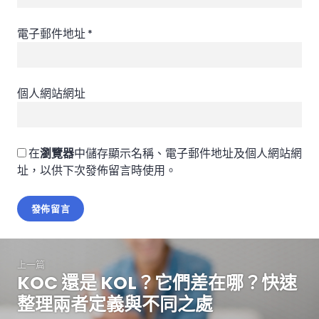
電子郵件地址
*
個人網站網址
在
瀏覽器
中儲存顯示名稱、電子郵件地址及個人網站網
址，以供下次發佈留言時使用。
文
上一篇
章
KOC 還是 KOL？它們差在哪？快速
下
導
一
整理兩者定義與不同之處
篇