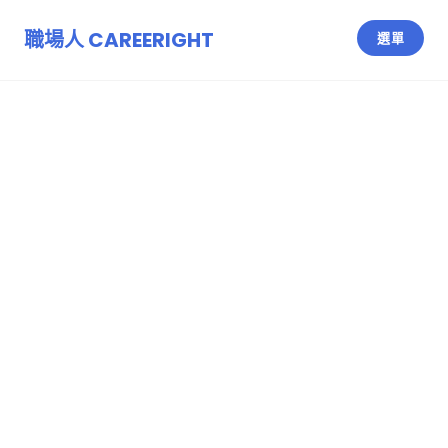
跳
至
職場人 CAREERIGHT
選單
主
要
內
容