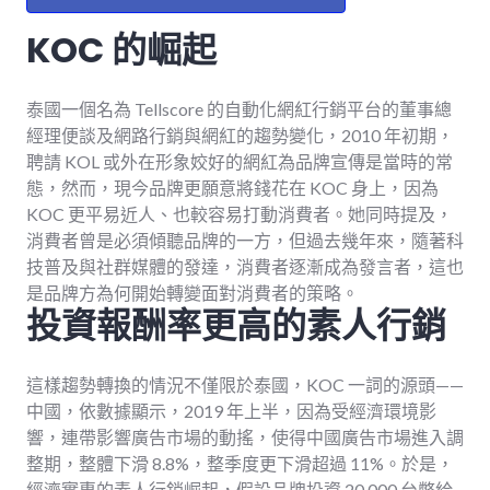
KOC 的崛起
泰國一個名為 Tellscore 的自動化網紅行銷平台的董事總
經理便談及網路行銷與網紅的趨勢變化，2010 年初期，
聘請 KOL 或外在形象姣好的網紅為品牌宣傳是當時的常
態，然而，現今品牌更願意將錢花在 KOC 身上，因為
KOC 更平易近人、也較容易打動消費者。她同時提及，
消費者曾是必須傾聽品牌的一方，但過去幾年來，隨著科
技普及與社群媒體的發達，消費者逐漸成為發言者，這也
是品牌方為何開始轉變面對消費者的策略。
投資報酬率更高的素人行銷
這樣趨勢轉換的情況不僅限於泰國，KOC 一詞的源頭——
中國，依數據顯示，2019 年上半，因為受經濟環境影
響，連帶影響廣告市場的動搖，使得中國廣告市場進入調
整期，整體下滑 8.8%，整季度更下滑超過 11%。於是，
經濟實惠的素人行銷崛起，假設品牌投資 20,000 台幣給