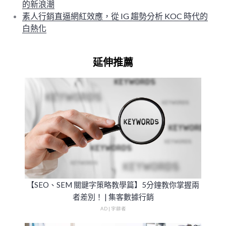
的新浪潮
素人行銷直逼網紅效應，從 IG 趨勢分析 KOC 時代的
白熱化
延伸推薦
【SEO、SEM 關鍵字策略教學篇】5分鐘教你掌握兩
者差別！ | 集客數據行銷
AD | 字耕者