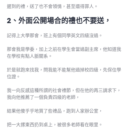
遲到的禮，送了也不會領情，甚至還得罪人。
2、外面公開場合的禮也不要送，
記得上大學那會，班上有個同學英文四級沒過。
那會我是學委，加上之前在學生會當過副主席，他知道我
在學校有點人脈關系。
於是就跑來找我，問我能不能幫他過掉校四級，先保住學
位證。
我一向反感這種所謂的社會禮節，但在他的再三請求下，
我向他推薦了一個負責四級的老師，
結果他傻乎乎地買了些禮品，跑到人家辦公室，
把一大摞東西扔到桌上，被很多老師看在眼里。