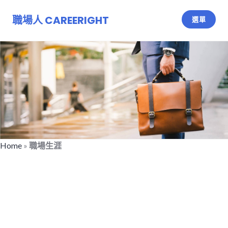
跳
至
職場人 CAREERIGHT
選單
主
要
內
容
Home
»
職場生涯