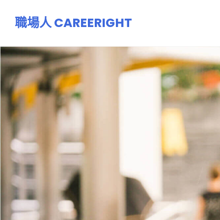
跳
職場人 CAREERIGHT
至
主
要
內
容