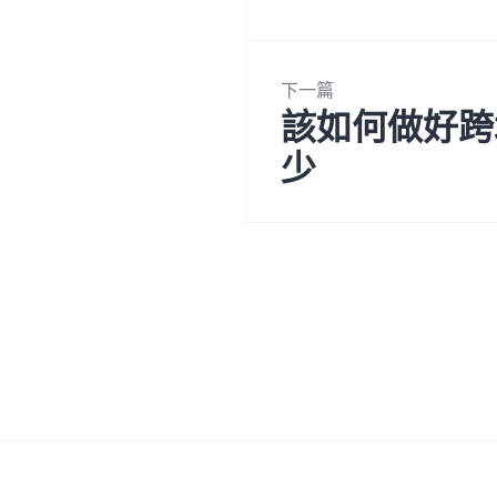
篇
覽
文
章:
下一篇
該如何做好跨
下
一
少
篇
文
章: