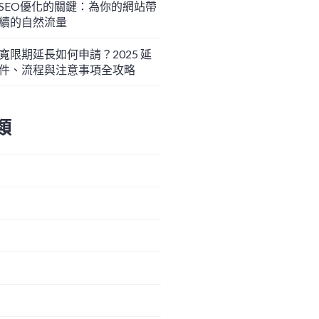
SEO優化的關鍵：為你的網站帶
續的自然流量
寬限期延長如何申請？2025 延
件、流程與注意事項全攻略
類