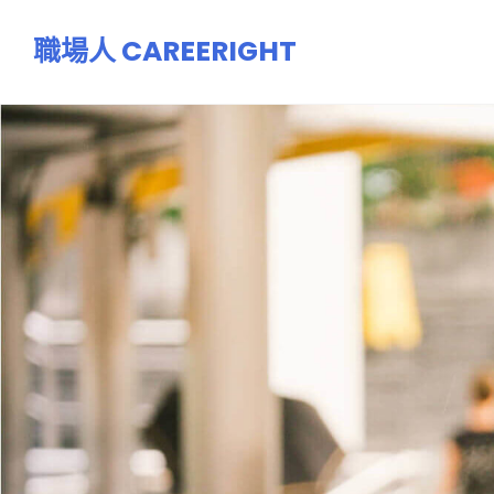
跳
職場人 CAREERIGHT
至
主
要
內
容