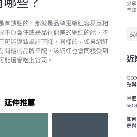
有哪些？
分享
業知
是有缺點的，那就是品牌跟網紅容易互相
搜
很不負責任或是品行偏差的網紅的話，不
尋
有可能導致風評下降，同樣的，如果網紅
關
有問題的品牌業配，該網紅也會同樣受到
鍵
近
字:
可能還會吃上官司。
GE
點與
掌握
延伸推薦
SE
如何
薦與