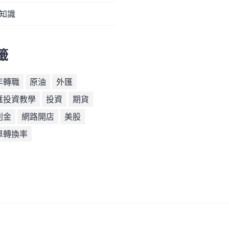
知識
籤
年轉職
原油
外匯
匯投資教學
投資
期貨
利金
網路開店
美股
單轉換率