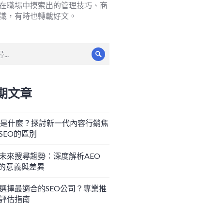
在職場中摸索出的管理技巧、商
識，有時也轉載好文。
搜
尋
期文章
O是什麼？探討新一代內容行銷焦
SEO的區別
未來搜尋趨勢：深度解析AEO
O的意義與差異
選擇最適合的SEO公司？專業推
評估指南