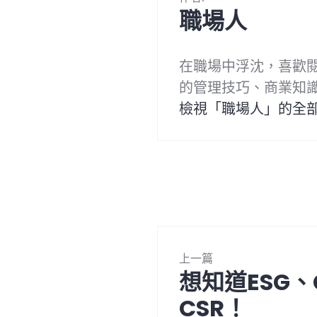
職場人
在職場中浮沈，喜歡
的管理技巧、商業知
檢視「職場人」的全
文
上一篇
章
想知道ESG、
下
導
一
CSR！