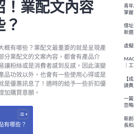
紹！業配文內容
青年
掌握
些？
借址
新選
虛擬
大概有哪些？業配文最重要的就是呈現產
部分業配文的文案內容，都會有產品介
MA
易讓粉絲或是消費者感到反感，因此演變
｜工
產品功效以外，也會有一些使用心得或是
【成
就是優惠訊息了！適時的給予一些折扣優
請費
增加購買意願。
一篇
忽略
新創
點有哪些？
長和