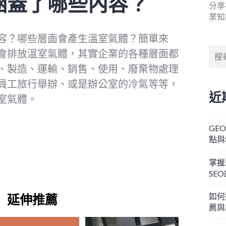
涵蓋了哪些內容？
分享
業知
容？哪些層面會產生溫室氣體？簡單來
搜
會排放溫室氣體，其實企業的各種層面都
尋
、製造、運輸、銷售、使用、廢棄物處理
關
員工旅行舉辦、或是辦公室的冷氣等等，
鍵
近
字:
室氣體。
GE
點與
掌握
SE
如何
延伸推薦
薦與