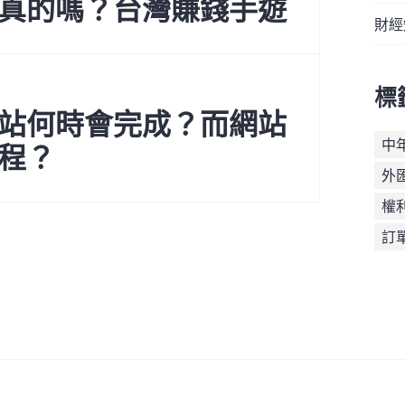
真的嗎？台灣賺錢手遊
財經
標
站何時會完成？而網站
中
程？
外
權
訂