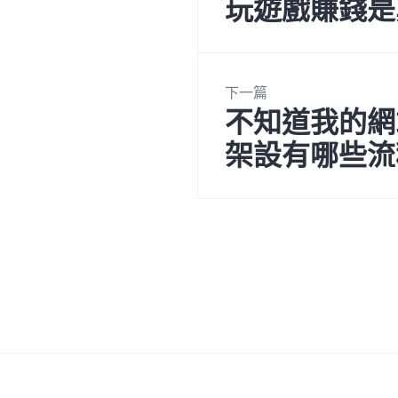
玩遊戲賺錢是
下
導
一
篇
覽
文
下一篇
章:
不知道我的網
下
一
架設有哪些流
篇
文
章: