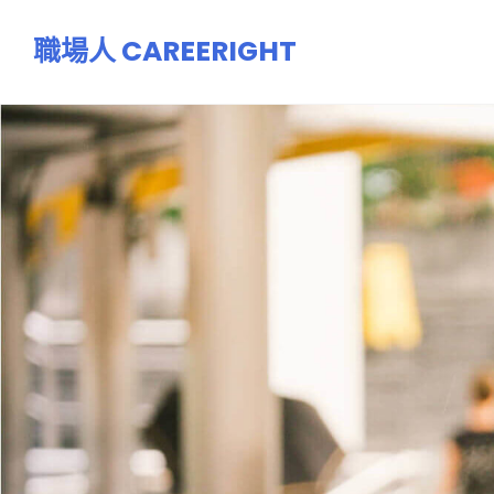
跳
職場人 CAREERIGHT
至
主
要
內
容