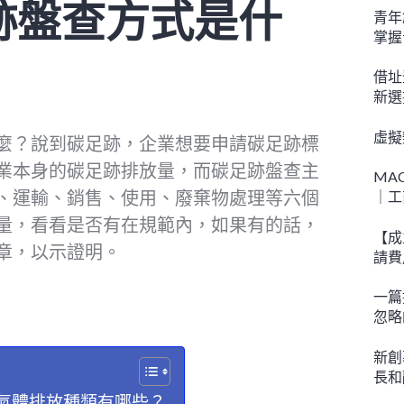
跡盤查方式是什
青年
掌握
借址
新選
虛擬
麼？說到碳足跡，企業想要申請碳足跡標
業本身的碳足跡排放量，而碳足跡盤查主
MA
、運輸、銷售、使用、廢棄物處理等六個
｜工
量，看看是否有在規範內，如果有的話，
【成
章，以示證明。
請費
一篇
忽略
新創
長和
氣體排放種類有哪些？