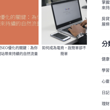
掌握
來持
房貸
展條
分
握SEO優化的關鍵：為你
如何成為電商，說簡單卻不
網站帶來持續的自然流量
簡單
健康
學習
心靈
日記
理財