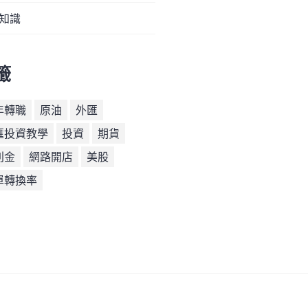
知識
籤
年轉職
原油
外匯
匯投資教學
投資
期貨
利金
網路開店
美股
單轉換率