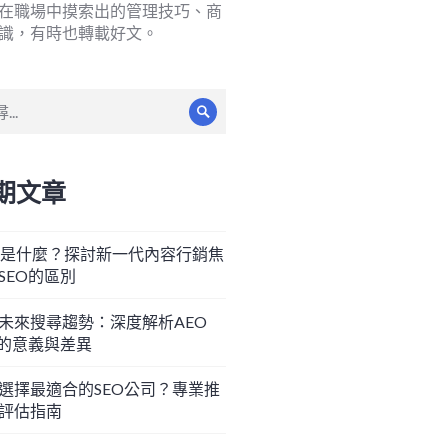
在職場中摸索出的管理技巧、商
識，有時也轉載好文。
搜
尋
期文章
O是什麼？探討新一代內容行銷焦
SEO的區別
未來搜尋趨勢：深度解析AEO
O的意義與差異
選擇最適合的SEO公司？專業推
評估指南